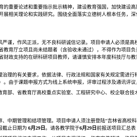
育的重要论述和重要指示批示精神，建设教育强国，加快建设高
开展相关理论和实践研究。围绕全面落实立德树人根本任务，深
学风严谨，作风正派，无不良科研诚信记录。项目申请人必须是高
省教育厅立项且尚未结题者（含验收未通过），不得作为项目负责人
省财政支持的在研科研项目教师，请谨慎安排本年度科技厅与教
伦理治理的有关要求，依据法律、行政法规和国家有关规定需进行
）。由于课题申报方式为线上系统申报，评审过程涉及通讯评议
（教育部、省教育厅高校重点实验室、工程研究中心、校企联合技
理和结项管理。项目申请人须注册登陆“吉林省高校科研管理服务云平台”（网址
报截止日期为
6月29日
。请各教学院于
6月29日
前报送项目汇总表