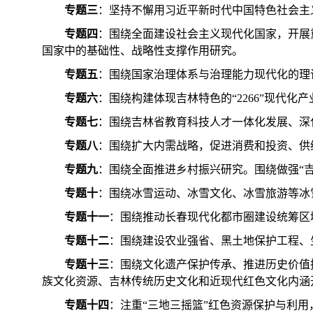
专题三
：坚持不懈用习近平新时代中国特色社会主
专题四
：围绕全面建设社会主义现代化国家，开展
国家中的基础性、战略性支撑作用研究。
专题五
：围绕国家治理体系与治理能力现代化的理
专题六
：围绕构建体现吉林特色的“2266”现代
专题七
：围绕吉林省教育科技人才一体化发展、深
专题八
：围绕扩大内需战略，促进消费和投资、供
专题九
：围绕全面推进乡村振兴研究。围绕做强“吉
专题十
：围绕冰雪运动、冰雪文化、冰雪旅游等冰雪经
专题十一
：围绕推动长春现代化都市圈建设统筹区
专题十二
：围绕建设农业强省、黑土地保护工程、
专题十三
：围绕文化遗产保护传承、推进历史价值
族文化资源、吉林传统历史文化和近现代红色文化内涵
专题十四
：注重“三地三摇篮”红色资源保护与利