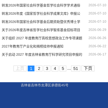
2026-07-10
转发2026年国家社会科学基金哲学社会科学学术通俗
等3个发明专利转让的公示
2026-07-10
转发2026年度《国家哲学社会科学成果文库》申报公
读物项目申报公告
2026-07-10
转发2026年国家社会科学基金后期资助暨优秀博士学
告
2026-06-29
关于2026年度吉林省哲学社会科学智库基金招标项目
位论文出版、优秀学术著作再版项...
2026-06-26
关于组织 2027 年度教育厅高校思想政治工作专项课题
申报工作的通知
2026-06-22
2027年教育厅产业化和揭榜挂帅申报通知
申报工作的通知
2026-06-17
关于启动 2027 年度吉林省教育厅科学研究项目申报的
通知
...
上页
1
2
3
4
5
51
下页
吉林省吉林市龙潭区承德街45号